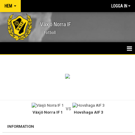
HEM
LOGGA IN
Växjö Norra IF
Fotboll
HEM
NYHETER
FÖRENINGEN
KONTAKT
vs
Växjö Norra IF 1
Hovshaga AIF 3
KALENDER
MATCHER
INFORMATION