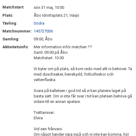
MEDLEM
Matchstart:
sön 31 maj, 10:00
Plats:
Åbo Idrottsplats 21, Växjö
DOKUMENT
Tävling:
Södra
Matchnummer:
145727036
FÖLJ OSS PÅ FACEBOOK
Samling:
09:00, Åbo
Aktivitetsinfo:
Mer information inför matchen ??
Saml: 09.00 på Åbo
Matchstart: 10.00
Vi byter om på plats, så kom redo med allt ni behöver. Ta
med duschsaker, benskydd, fotbollsskor och
vattenflaska.
Svara på kallelsen i god tid så vi kan planera laget på
bästa sätt. Om vi inte får svar i tid kan platsen behöva gå
vidare till en annan spelare.
Tvättansvar:
Elvira
Vid sen frånvaro
Om något händer nära inpå och ni inte kan komma, hör