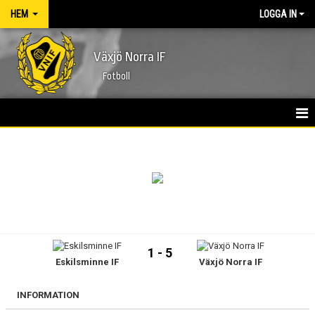
HEM
LOGGA IN
Växjö Norra IF
Fotboll
HEM
NYHETER
FÖRENINGEN
KONTAKT
1 - 5
Eskilsminne IF
Växjö Norra IF
KALENDER
MATCHER
INFORMATION