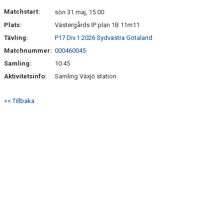
MEDLEM
Matchstart:
sön 31 maj, 15:00
Plats:
Västergårds IP plan 1B 11m11
DOKUMENT
Tävling:
P17 Div.1 2026 Sydvästra Götaland
Matchnummer:
000460045
FÖLJ OSS PÅ FACEBOOK
Samling:
10:45
Aktivitetsinfo:
Samling Växjö station
<< Tillbaka